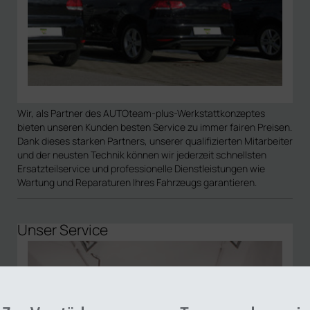
Wir, als Partner des AUTOteam-plus-Werkstattkonzeptes
bieten unseren Kunden besten Service zu immer fairen Preisen.
Dank dieses starken Partners, unserer qualifizierten Mitarbeiter
und der neusten Technik können wir jederzeit schnellsten
Ersatzteilservice und professionelle Dienstleistungen wie
Wartung und Reparaturen Ihres Fahrzeugs garantieren.
Unser Service